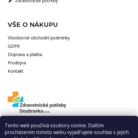
Zdravotnické potřeby
VŠE O NÁKUPU
Všeobecné obchodní podmínky
GDPR
Doprava a platba
Prodejna
Kontakt
Nabízíme Vám
široký sortiment zboží
,
odborné rady
proškoleného
Tento web používá soubory cookie. Dalším
personálu a po osobní dohodě
rozvoz zboží po Plzni až k Vám domů
procházením tohoto webu vyjadřujete souhlas s jejich
zdarma
. Pokud byste chtěli této služby využít, neváhejte požádat naše