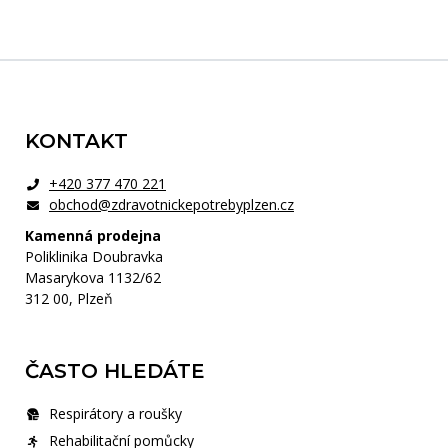
Zápatí
KONTAKT
+420 377 470 221
obchod@zdravotnickepotrebyplzen.cz
Kamenná prodejna
Poliklinika Doubravka
Masarykova 1132/62
312 00, Plzeň
ČASTO HLEDÁTE
Respirátory a roušky
Rehabilitační pomůcky