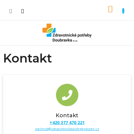
Přejít na obsah
NÁKUP
Kontakt
Kontakt
+420 377 470 221
obchod@zdravotnickepotrebyplzen.cz