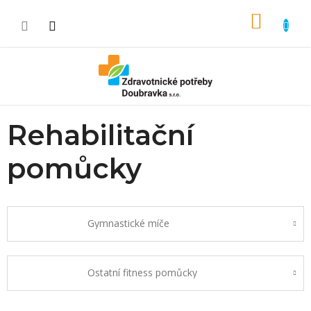
Přejít na obsah
NÁKUP
Rehabilitační
pomůcky
Gymnastické míče
Ostatní fitness pomůcky