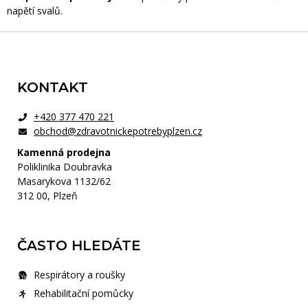
napětí svalů.
Zápatí
KONTAKT
+420 377 470 221
obchod@zdravotnickepotrebyplzen.cz
Kamenná prodejna
Poliklinika Doubravka
Masarykova 1132/62
312 00, Plzeň
ČASTO HLEDÁTE
Respirátory a roušky
Rehabilitační pomůcky