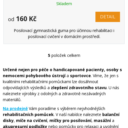
Skladem
160 Kč
DETAIL
od
Posilovací gymnastická guma pro účinnou rehabilitaci i
posilovací cvičení v domácím prostředí.
5
položek celkem
Ovládací prvky výpisu
Určené nejen pro péče o handicapované pacienty, osoby s
nemocemi pohybového ústrojí
a
sportovce
. Víme, že jen s
kvalitními rehabilitačními pomůckami lze dosáhnout
odpovídajících výsledků a
zlepšení zdravotního stavu
. U nás
naleznete výrobky z odolných a zdravotně nezávadných
materiálů.
Na prodejně
Vám poradíme s výběrem nejvhodnějších
rehabilitačních pomůcek
. V naší nabídce naleznete
balanční
disky
,
míče na cvičení
,
míčky pro posilování
,
masážní
a
akupresurní podložky
nebo pomůcky pro relaxaci a uvolnění