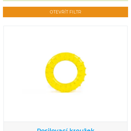
OTEVŘÍT FILTR
Výpis produktů
Posilovací kroužek