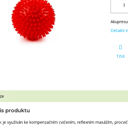
Akupresur
Detailní 
TISK
ze
pis produktu
k je využíván ke kompenzačním cvičením, reflexním masážím, procvičo