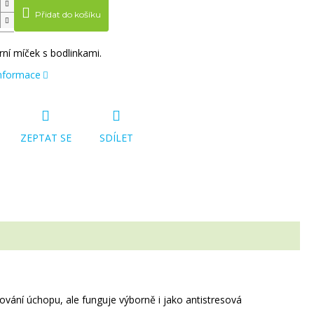
Přidat do košíku
ní míček s bodlinkami.
informace
ZEPTAT SE
SDÍLET
vání úchopu, ale funguje výborně i jako antistresová