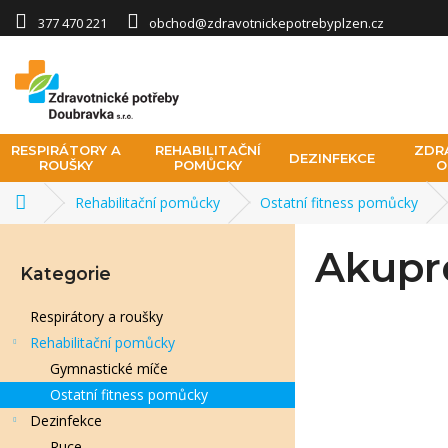
Přejít na obsah
377 470 221
obchod@zdravotnickepotrebyplzen.cz
RESPIRÁTORY A
REHABILITAČNÍ
ZDR
DEZINFEKCE
ROUŠKY
POMŮCKY
O
Rehabilitační pomůcky
Ostatní fitness pomůcky
Domů
Postranní panel
Akupr
Přeskočit kategorie
Kategorie
Respirátory a roušky
Rehabilitační pomůcky
Gymnastické míče
Ostatní fitness pomůcky
Dezinfekce
Ruce