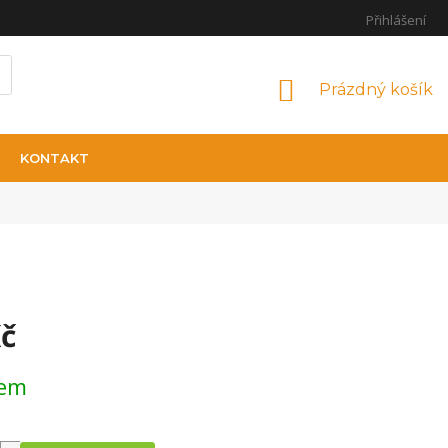
Přihlášení
NÁKUPNÍ KOŠÍ
Prázdný košík
KONTAKT
Kč
na:
dem