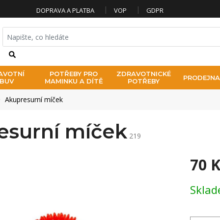
DOPRAVA A PLATBA
VOP
GDPR
HLEDAT
AVOTNÍ
POTŘEBY PRO
ZDRAVOTNICKÉ
PRODEJNA
BUV
MAMINKU A DÍTĚ
POTŘEBY
Akupresurní míček
esurní míček
219
70 
Měrná ce
Skla