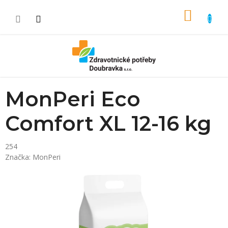
Přejít na obsah
NÁKUP
MonPeri Eco
Comfort XL 12-16 kg
254
Značka:
MonPeri