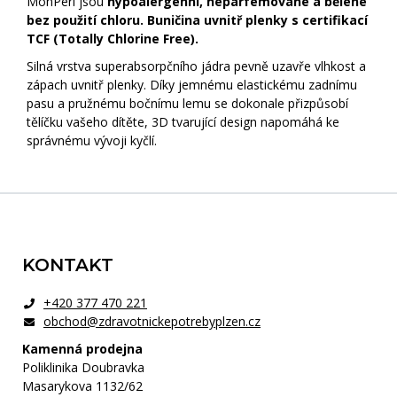
MonPeri jsou
hypoalergenní, neparfemované a bělené
bez použití chloru. Buničina uvnitř plenky s certifikací
TCF (Totally Chlorine Free).
Silná vrstva superabsorpčního jádra pevně uzavře vlhkost a
zápach uvnitř plenky. Díky jemnému elastickému zadnímu
pasu a pružnému bočnímu lemu se dokonale přizpůsobí
tělíčku vašeho dítěte, 3D tvarující design napomáhá ke
správnému vývoji kyčlí.
Zápatí
KONTAKT
+420 377 470 221
obchod@zdravotnickepotrebyplzen.cz
Kamenná prodejna
Poliklinika Doubravka
Masarykova 1132/62