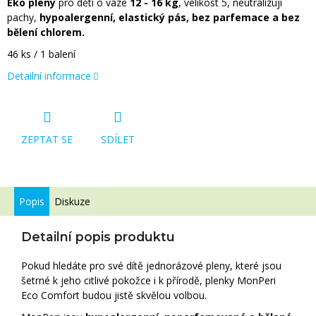
Eko pleny
pro děti o váze
12 - 16 kg
, velikost 5, neutralizují
pachy,
hypoalergenní, elastický pás, bez parfemace a bez
bělení chlorem.
46 ks / 1 balení
Detailní informace
ZEPTAT SE
SDÍLET
Popis
Diskuze
Detailní popis produktu
Pokud hledáte pro své dítě jednorázové pleny, které jsou
šetrné k jeho citlivé pokožce i k přírodě, plenky MonPeri
Eco Comfort budou jistě skvělou volbou.