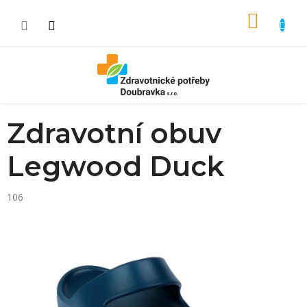
Přejít na obsah
NÁKUP
Zdravotní obuv
Legwood Duck
106