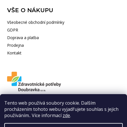
VŠE O NÁKUPU
Všeobecné obchodní podmínky
GDPR
Doprava a platba
Prodejna
Kontakt
Nabízíme Vám
široký sortiment zboží
,
odborné rady
proškoleného
Tento web používá soubory cookie. Dalším
personálu a po osobní dohodě
rozvoz zboží po Plzni až k Vám domů
procházením tohoto webu vyjadřujete souhlas s jejich
zdarma
. Pokud byste chtěli této služby využít, neváhejte požádat naše
používáním.. Více informací
zde
.
pracovníky.