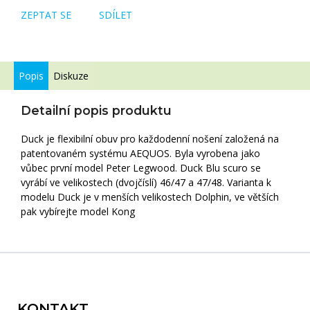
ZEPTAT SE
SDÍLET
Popis
Diskuze
Detailní popis produktu
Duck je flexibilní obuv pro každodenní nošení založená na
patentovaném systému AEQUOS. Byla vyrobena jako
vůbec první model Peter Legwood. Duck Blu scuro se
vyrábí ve velikostech (dvojčíslí) 46/47 a 47/48. Varianta k
modelu Duck je v menších velikostech Dolphin, ve větších
pak vybírejte model Kong
Zápatí
KONTAKT