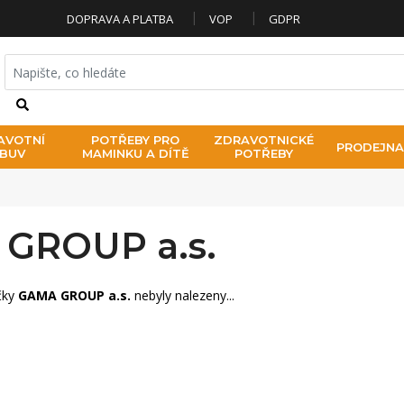
DOPRAVA A PLATBA
VOP
GDPR
HLEDAT
AVOTNÍ
POTŘEBY PRO
ZDRAVOTNICKÉ
PRODEJNA
BUV
MAMINKU A DÍTĚ
POTŘEBY
GROUP a.s.
čky
GAMA GROUP a.s.
nebyly nalezeny...