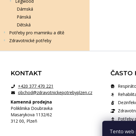
Legwood
Dámská
Pánská
Dětská
Potřeby pro maminku a dítě
Zdravotnické potřeby
Zápatí
KONTAKT
ČASTO 
+420 377 470 221
Respiráto
obchod@zdravotnickepotrebyplzen.cz
Rehabilit
Kamenná prodejna
Dezinfek
Poliklinika Doubravka
Zdravotn
Masarykova 1132/62
Potřeby p
312 00, Plzeň
Zdravotni
Tento web 