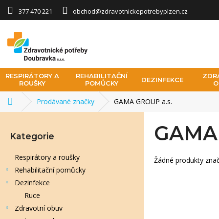
Přejít na obsah
377 470 221
obchod@zdravotnickepotrebyplzen.cz
RESPIRÁTORY A
REHABILITAČNÍ
ZDR
DEZINFEKCE
ROUŠKY
POMŮCKY
O
Prodávané značky
GAMA GROUP a.s.
Domů
Postranní panel
GAMA 
Přeskočit kategorie
Kategorie
Respirátory a roušky
Žádné produkty zna
Rehabilitační pomůcky
Dezinfekce
Ruce
Zdravotní obuv