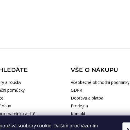
HLEDÁTE
VŠE O NÁKUPU
ry a roušky
Všeobecné obchodní podmínky
ační pomůcky
GDPR
ce
Doprava a platba
í obuv
Prodejna
ro maminku a dítě
Kontakt
cké potřeby
používá soubory cookie. Dalším procházením
S