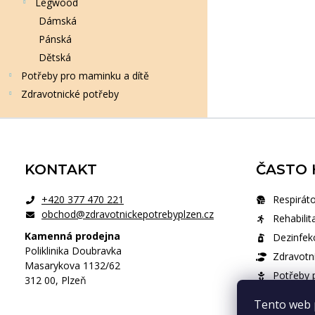
Legwood
Dámská
Pánská
Dětská
Potřeby pro maminku a dítě
Zdravotnické potřeby
Zápatí
KONTAKT
ČASTO 
+420 377 470 221
Respiráto
obchod@zdravotnickepotrebyplzen.cz
Rehabilit
Kamenná prodejna
Dezinfek
Poliklinika Doubravka
Zdravotn
Masarykova 1132/62
Potřeby p
312 00, Plzeň
Zdravotni
Tento web 