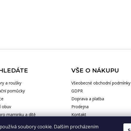
HLEDÁTE
VŠE O NÁKUPU
ry a roušky
Všeobecné obchodní podmínky
ační pomůcky
GDPR
ce
Doprava a platba
í obuv
Prodejna
ro maminku a dítě
Kontakt
cké potřeby
používá soubory cookie. Dalším procházením
S