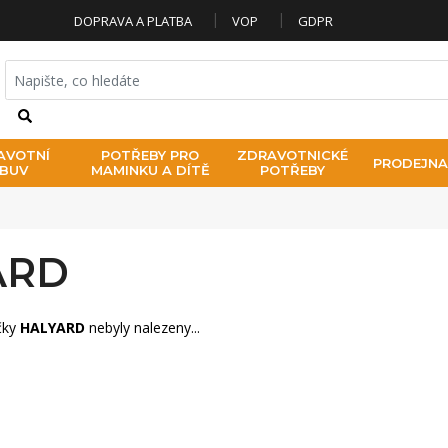
DOPRAVA A PLATBA
VOP
GDPR
HLEDAT
AVOTNÍ
POTŘEBY PRO
ZDRAVOTNICKÉ
PRODEJNA
BUV
MAMINKU A DÍTĚ
POTŘEBY
ARD
čky
HALYARD
nebyly nalezeny...