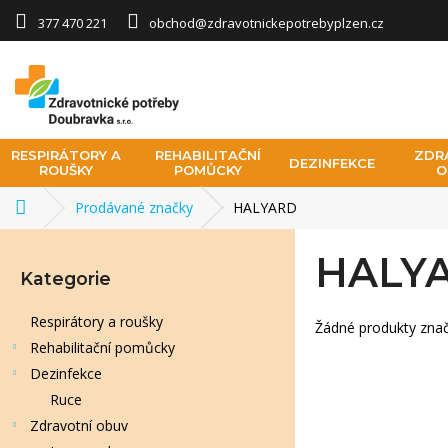
Přejít na obsah
377 470 221
obchod@zdravotnickepotrebyplzen.cz
RESPIRÁTORY A
REHABILITAČNÍ
ZDR
DEZINFEKCE
ROUŠKY
POMŮCKY
O
Prodávané značky
HALYARD
Domů
Postranní panel
HALY
Přeskočit kategorie
Kategorie
Respirátory a roušky
Žádné produkty zna
Rehabilitační pomůcky
Dezinfekce
Ruce
Zdravotní obuv